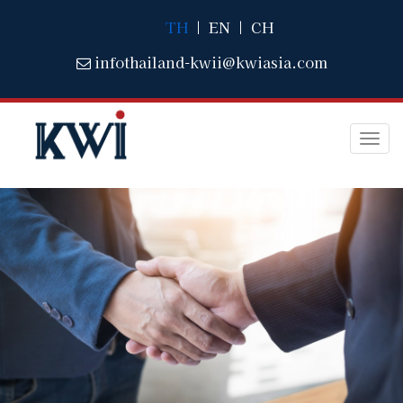
TH
|
EN
|
CH
infothailand-kwii@kwiasia.com
Togg
navi