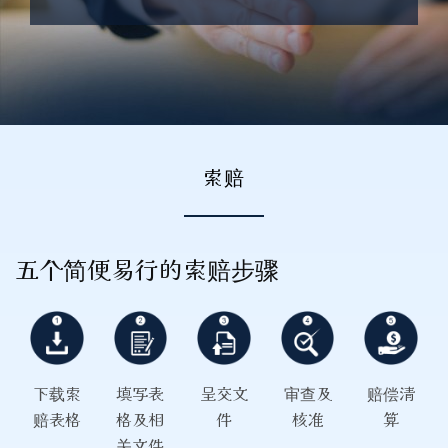
索赔
五个简便易行的索赔步骤
下载索
填写表
呈交文
审查及
赔偿清
赔表格
格及相
件
核准
算
关文件