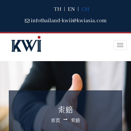
TH
|
EN
|
CH
infothailand-kwii@kwiasia.com
Togg
navi
索赔
首页
索赔