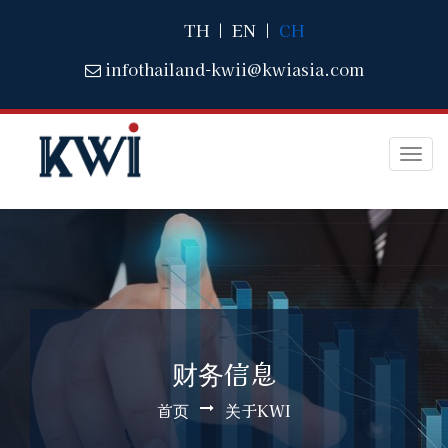
TH
|
EN
|
CH
infothailand-kwii@kwiasia.com
Togg
navi
财务信息
首页
关于KWI