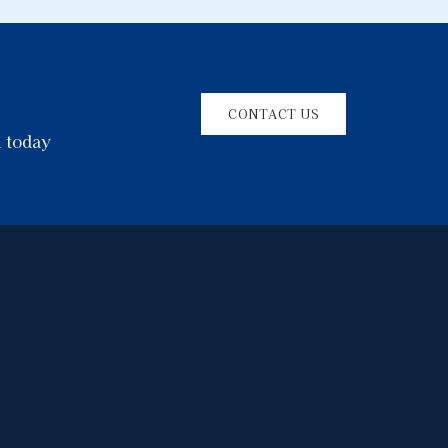
CONTACT US
l today