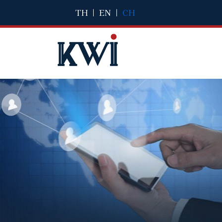
TH
|
EN
|
CH