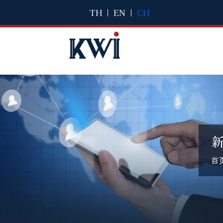
TH
|
EN
|
CH
首