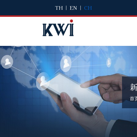
TH
|
EN
|
CH
首