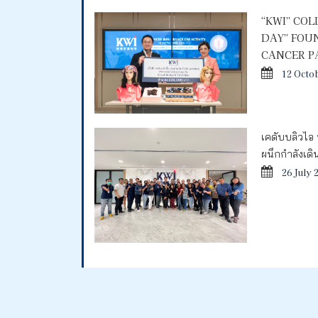
“KWI” CO
DAY” FOU
CANCER P
12 Octo
เคดับบลิวไอ 
ผนึกกำลังเด
26 July 